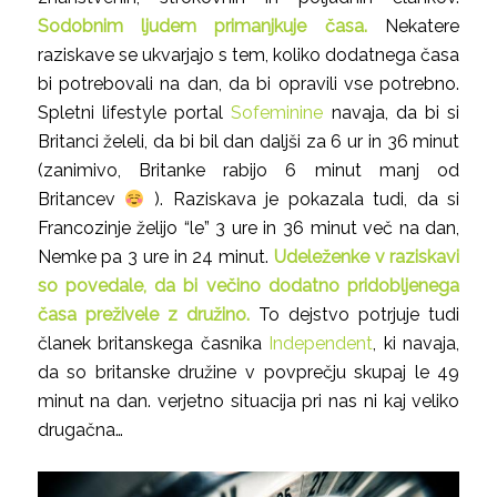
Sodobnim ljudem primanjkuje časa.
Nekatere
raziskave se ukvarjajo s tem, koliko dodatnega časa
bi potrebovali na dan, da bi opravili vse potrebno.
Spletni
lifestyle
portal
Sofeminine
navaja, da bi si
Britanci želeli, da bi bil dan daljši za 6 ur in 36 minut
(zanimivo, Britanke rabijo 6 minut manj od
Britancev
). Raziskava je pokazala tudi, da si
Francozinje želijo “le” 3 ure in 36 minut več na dan,
Nemke pa 3 ure in 24 minut.
Udeleženke v raziskavi
so povedale, da bi večino dodatno pridobljenega
časa preživele z družino.
To dejstvo potrjuje tudi
članek britanskega časnika
Independent
, ki navaja,
da so britanske družine v povprečju skupaj le 49
minut na dan. verjetno situacija pri nas ni kaj veliko
drugačna…