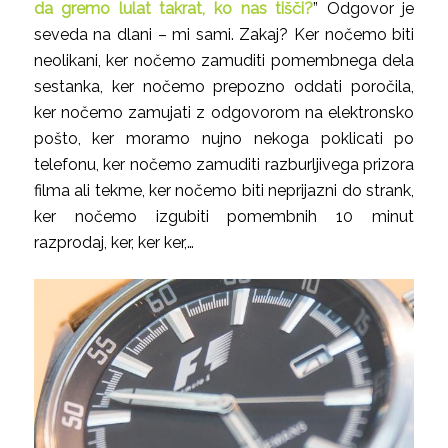
da gremo lulat takrat, ko nas tišči?
” Odgovor je
seveda na dlani – mi sami. Zakaj? Ker nočemo biti
neolikani, ker nočemo zamuditi pomembnega dela
sestanka, ker nočemo prepozno oddati poročila,
ker nočemo zamujati z odgovorom na elektronsko
pošto, ker moramo nujno nekoga poklicati po
telefonu, ker nočemo zamuditi razburljivega prizora
filma ali tekme, ker nočemo biti neprijazni do strank,
ker nočemo izgubiti pomembnih 10 minut
razprodaj, ker, ker ker,…