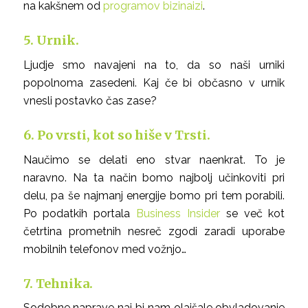
na kakšnem od
programov bizinaizi
.
5. Urnik.
Ljudje smo navajeni na to, da so naši urniki
popolnoma zasedeni. Kaj če bi občasno v urnik
vnesli postavko
čas zase
?
6. Po vrsti, kot so hiše v Trsti.
Naučimo se delati eno stvar naenkrat. To je
naravno. Na ta način bomo najbolj učinkoviti pri
delu, pa še najmanj energije bomo pri tem porabili.
Po podatkih portala
Business Insider
se več kot
četrtina prometnih nesreč zgodi zaradi uporabe
mobilnih telefonov med vožnjo…
7. Tehnika.
Sodobne naprave naj bi nam olajšale obvladovanje