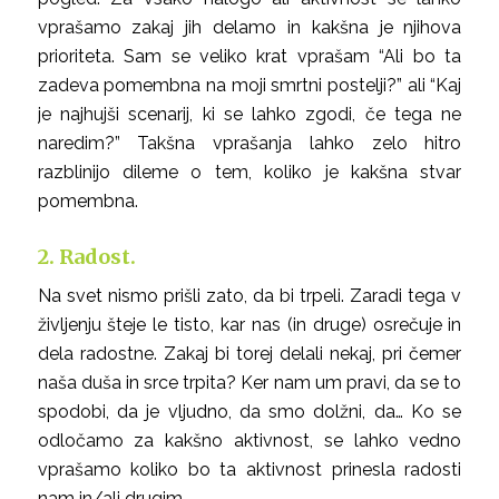
vprašamo zakaj jih delamo in kakšna je njihova
prioriteta. Sam se veliko krat vprašam “Ali bo ta
zadeva pomembna na moji smrtni postelji?” ali “Kaj
je najhujši scenarij, ki se lahko zgodi, če tega ne
naredim?” Takšna vprašanja lahko zelo hitro
razblinijo dileme o tem, koliko je kakšna stvar
pomembna.
2. Radost.
Na svet nismo prišli zato, da bi trpeli. Zaradi tega v
življenju šteje le tisto, kar nas (in druge) osrečuje in
dela radostne. Zakaj bi torej delali nekaj, pri čemer
naša duša in srce trpita? Ker nam um pravi, da se to
spodobi, da je vljudno, da smo dolžni, da… Ko se
odločamo za kakšno aktivnost, se lahko vedno
vprašamo koliko bo ta aktivnost prinesla radosti
nam in/ali drugim.