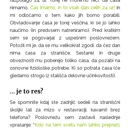
razpolago 24 ur. Torej ne moremo reči, da časa
nimamo.
Čas imamo, in to vsak dan celih 24 ur!
In
mi odločamo o tem, kako jih bomo porabili.
Obvladovanje časa je torej veščina, ki se jo lahko
naučimo (in predvsem natreniramo). Pred kratkim
sem se pogovarjal z uspešnim poslovnežem.
Potožil mi je, da se mu velikokrat zgodi, da čez dan
nima časa za stranišče. Sestanki in druge
obveznosti mu poberejo toliko časa, da pozabi na
osnovne fiziološke potrebe. Ki so potrata časa (če
gledamo strogo iz stališča delovne učinkovitosti).
… je to res?
Se spomnite kdaj ste zadnjič sedeli na straniščni
školjki (ali za mizo v restavraciji, kavarni) brez
telefona? Poslovnežu sem zastavil naslednje
vprašanje: “
Kdo na tem svetu nam lahko prepreči,