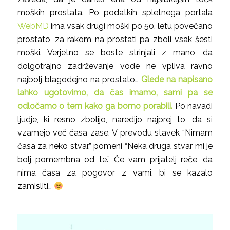
moških prostata. Po podatkih spletnega portala
WebMD
ima vsak drugi moški po 50. letu povečano
prostato, za rakom na prostati pa zboli vsak šesti
moški. Verjetno se boste strinjali z mano, da
dolgotrajno zadrževanje vode ne vpliva ravno
najbolj blagodejno na prostato…
Glede na napisano
lahko ugotovimo, da čas imamo, sami pa se
odločamo o tem kako ga bomo porabili.
Po navadi
ljudje, ki resno zbolijo, naredijo najprej to, da si
vzamejo več časa zase. V prevodu stavek “Nimam
časa za neko stvar,” pomeni “Neka druga stvar mi je
bolj pomembna od te.” Če vam prijatelj reče, da
nima časa za pogovor z vami, bi se kazalo
zamisliti…