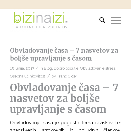
Obvladovanje časa – 7 nasvetov za
boljše upravljanje s časom
/
15 junija, 2017
in
Blog
,
Dobro počutje
,
Obvladovanje stresa
,
/
Osebna učinkovitost
by
Franc Gider
Obvladovanje časa – 7
nasvetov za boljše
upravljanje s časom
Obvladovanje časa je pogosta tema raziskav ter
znanstvenih, strokovnih in poljudnih člankov.