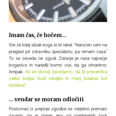
Imam čas, če hočem…
Ste že kdaj slišali koga, ki bi rekel: “Naročen sem na
pregled pri zdravniku specialistu, pa nimam časa.”
To se seveda ne zgodi. Zdravje je naše največje
bogastvo in naredili bomo vse, da ga ohranimo.
Ampak.
Ali se dovolj zavedamo, da je preventiva
veliko boljša (tudi cenejša in manj boleča) kot
kurativa?
… vendar se moram odločiti
Poslovnež iz prejšnje zgodbe se verjetno premalo
zaveda, da je danes ena od najšibkejših točk