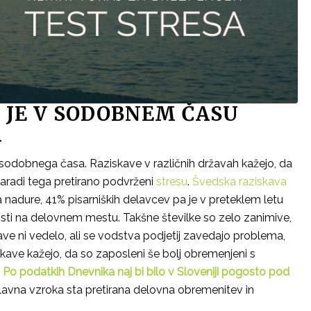
JE V SODOBNEM ČASU
A
 sodobnega časa. Raziskave v različnih državah kažejo, da
 zaradi tega pretirano podvrženi
stresu
.
Švedska raziskava
 nadure, 41% pisarniških delavcev pa je v preteklem letu
sti na delovnem mestu. Takšne številke so zelo zanimive,
ve ni vedelo, ali se vodstva podjetij zavedajo problema,
ziskave kažejo, da so zaposleni še bolj obremenjeni s
.
Po podatkih
Dnevnika
naj bi bilo v Sloveniji pogosto pod
avna vzroka sta pretirana delovna obremenitev in