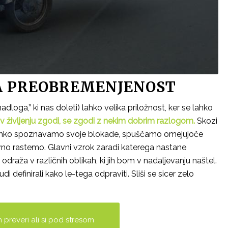
NA PREOBREMENJENOST
loga,” ki nas doleti) lahko velika priložnost, ker se lahko
v življenju zgodi, se zgodi z nekim dobrim razlogom.
Skozi
e lahko spoznavamo svoje blokade, spuščamo omejujoče
no rastemo. Glavni vzrok zaradi katerega nastane
draža v različnih oblikah, ki jih bom v nadaljevanju naštel.
di definirali kako le-tega odpraviti. Sliši se sicer zelo
in preveri ali si pod stresom