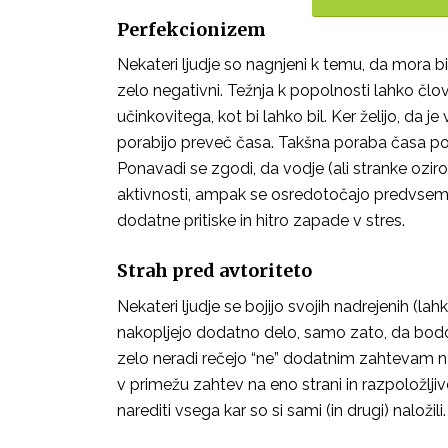
Perfekcionizem
Nekateri ljudje so nagnjeni k temu, da mora bi
zelo negativni. Težnja k popolnosti lahko čl
učinkovitega, kot bi lahko bil. Ker želijo, da
porabijo preveč časa. Takšna poraba časa pom
Ponavadi se zgodi, da vodje (ali stranke ozir
aktivnosti, ampak se osredotočajo predvsem na
dodatne pritiske in hitro zapade v stres.
Strah pred avtoriteto
Nekateri ljudje se bojijo svojih nadrejenih (lahk
nakopljejo dodatno delo, samo zato, da bodo dr
zelo neradi rečejo “ne” dodatnim zahtevam nad
v primežu zahtev na eno strani in razpoložlji
narediti vsega kar so si sami (in drugi) naložili.