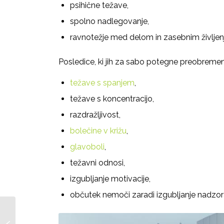
psihične težave,
spolno nadlegovanje,
ravnotežje med delom in zasebnim življen
Posledice, ki jih za sabo potegne preobremen
težave s spanjem
,
težave s koncentracijo,
razdražljivost,
bolečine v križu
,
glavoboli
,
težavni odnosi,
izgubljanje motivacije,
občutek nemoči zaradi izgubljanje nadzor
Ustavi se in prisluhni