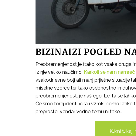
BIZINAIZI POGLED 
Preobremenjenost je (tako kot vsaka druga “nad
iz nje veliko naučimo.
Karkoli se nam namreč 
vsakodnevne bolj ali manj prijetne situacij
miselne vzorce ter tako osebnostno in duhov
preobremenjenost, je naš ego. Le-ta se lahko o
Če smo torej identificirali vzrok, bomo lahko tu
preprosto, vendar vedno temu ni tako…
Klikni tukaj 