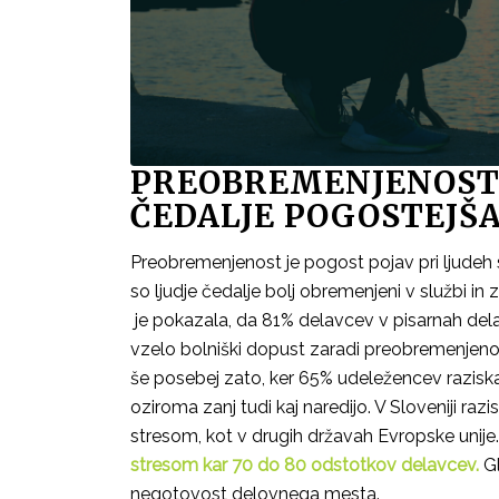
PREOBREMENJENOST 
ČEDALJE POGOSTEJŠ
Preobremenjenost je pogost pojav pri ljudeh
so ljudje čedalje bolj obremenjeni v službi in
je pokazala, da 81% delavcev v pisarnah dela
vzelo bolniški dopust zaradi preobremenjeno
še posebej zato, ker 65% udeležencev raziska
oziroma zanj tudi kaj naredijo. V Sloveniji ra
stresom, kot v drugih državah Evropske unije
stresom kar 70 do 80 odstotkov delavcev.
Gl
negotovost delovnega mesta.