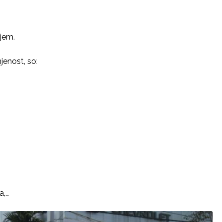
jem.
jenost, so:
a,…