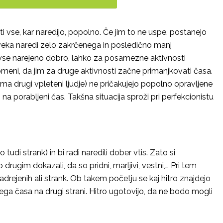
ti vse, kar naredijo, popolno. Če jim to ne uspe, postanejo
oveka naredi zelo zakrčenega in posledično manj
 je vse narejeno dobro, lahko za posamezne aktivnosti
eni, da jim za druge aktivnosti začne primanjkovati časa.
oma drugi vpleteni ljudje) ne pričakujejo popolno opravljene
 porabljeni čas. Takšna situacija sproži pri perfekcionistu
o tudi strank) in bi radi naredili dober vtis. Zato si
ugim dokazali, da so pridni, marljivi, vestni,… Pri tem
rejenih ali strank. Ob takem početju se kaj hitro znajdejo
vega časa na drugi strani. Hitro ugotovijo, da ne bodo mogli