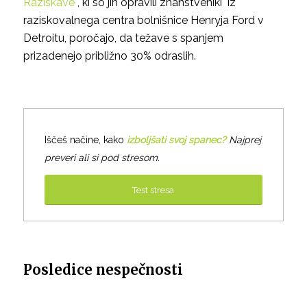
Raziskave
, ki so jih opravili znanstveniki iz
raziskovalnega centra bolnišnice Henryja Ford v
Detroitu, poročajo, da težave s spanjem
prizadenejo približno 30% odraslih.
Iščeš načine, kako
izboljšati svoj spanec?
Najprej
preveri ali si pod stresom.
Test stresa
Posledice nespečnosti