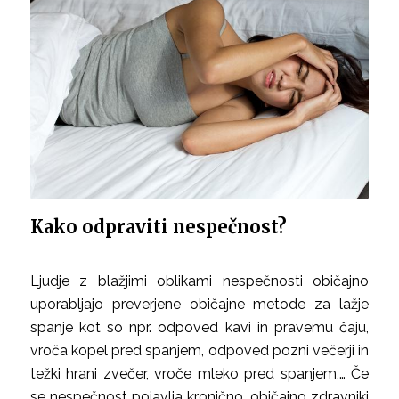
Kako odpraviti nespečnost?
Ljudje z blažjimi oblikami nespečnosti običajno
uporabljajo preverjene običajne metode za lažje
spanje kot so npr. odpoved kavi in pravemu čaju,
vroča kopel pred spanjem, odpoved pozni večerji in
težki hrani zvečer, vroče mleko pred spanjem,… Če
se nespečnost pojavlja kronično, običajno zdravniki