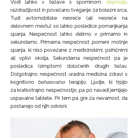
Vodi lahko v težave s spominom,
depresije
,
razdražljivost in povečano tveganje za bolezni srca.
Tudi avtomobilske nesreče (ali nesreče na
delovnem mestu) so lahko posledice pomanjkanja
spanja. Nespečnost lahko delimo v primarno in
sekundarno. Primarna nespečnost pomeni motnje
spanja, ki niso povezane z medicinskimi, psihičnimi
ali vplivi okolja. Sekundarna nespečnost pa je
posledica (simptom) določenih drugih težav.
Dolgotrajno nespečnost uradna medicina zdravi s
kognitivno
behaioralno
terapijo. Ljudje, ki trpijo
za kratkotrajno nespečnostjo, pa po navadi jemljejo
uspavalne tablete. Pri tem pa gre za nevarnost, da
postanejo od njih odvisni.