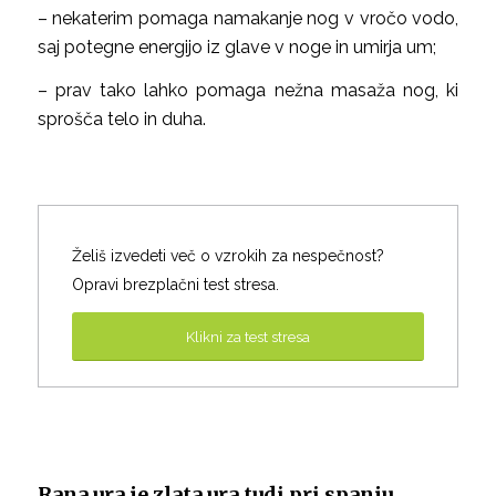
– nekaterim pomaga namakanje nog v vročo vodo,
saj potegne energijo iz glave v noge in umirja um;
– prav tako lahko pomaga nežna masaža nog, ki
sprošča telo in duha.
Želiš izvedeti več o vzrokih za nespečnost?
Opravi brezplačni test stresa.
Klikni za test stresa
Rana ura je zlata ura tudi pri spanju