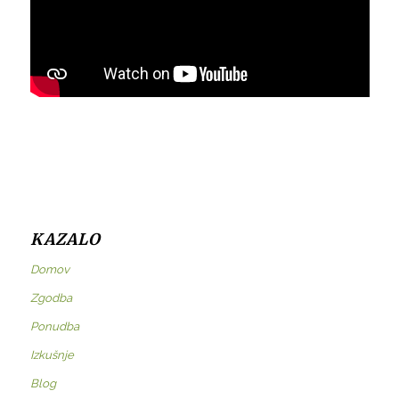
KAZALO
Domov
Zgodba
Ponudba
Izkušnje
Blog