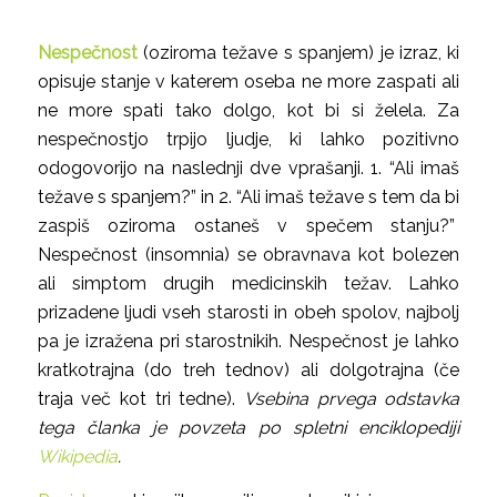
Nespečnost
(oziroma težave s spanjem) je izraz, ki
opisuje stanje v katerem oseba ne more zaspati ali
ne more spati tako dolgo, kot bi si želela. Za
nespečnostjo trpijo ljudje, ki lahko pozitivno
odogovorijo na naslednji dve vprašanji. 1. “Ali imaš
težave s spanjem?” in 2. “Ali imaš težave s tem da bi
zaspiš oziroma ostaneš v spečem stanju?”
Nespečnost (insomnia) se obravnava kot bolezen
ali simptom drugih medicinskih težav. Lahko
prizadene ljudi vseh starosti in obeh spolov, najbolj
pa je izražena pri starostnikih. Nespečnost je lahko
kratkotrajna (do treh tednov) ali dolgotrajna (če
traja več kot tri tedne).
Vsebina prvega odstavka
tega članka je povzeta po spletni enciklopediji
Wikipedia
.