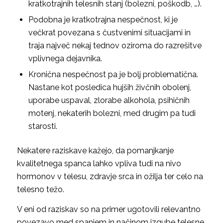
kratkotrajnih telesnih stanj (bolezni, poškodb, …).
Podobna je kratkotrajna nespečnost, ki je
večkrat povezana s čustvenimi situacijami in
traja največ nekaj tednov oziroma do razrešitve
vplivnega dejavnika.
Kronična nespečnost pa je bolj problematična.
Nastane kot posledica hujših živčnih obolenj,
uporabe uspaval, zlorabe alkohola, psihičnih
motenj, nekaterih bolezni, med drugim pa tudi
starosti.
Nekatere raziskave kažejo, da pomanjkanje
kvalitetnega spanca lahko vpliva tudi na nivo
hormonov v telesu, zdravje srca in ožilja ter celo na
telesno težo.
V eni od raziskav so na primer ugotovili relevantno
povezavo med spanjem in načinom izgube telesne