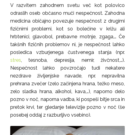
V razvitem zahodnem svetu več kot polovico
odraslih oseb občasno muči nespečnost. Zahodna
medicina običajno povezuje nespečnost z drugimi
fizičnimi problemi, kot so bolečine v križu ali
hrbtenici, glavobol, prebavne motnje, zgaga,… Če
takšnih fizičnih problemov ni, je nespečnost lahko
posledica vzburjenega čustvenega stanja (npr.
stres
, tesnoba, depresija, nemir, živčnost,…).
Nespečnost lahko povzročajo tudi nekatere
nezdrave življenjske navade, npr. nepravilna
prehrana zvečer (zelo začinjena hrana, težko meso,
zelo sladka hrana, alkohol, kava,…), naporno delo
pozno v noč, naporna vadba, ki pospeši bitje srca in
pretok krvi, ter gledanje televizije pozno v noč (še
posebej oddaj z razburljivo vsebino).