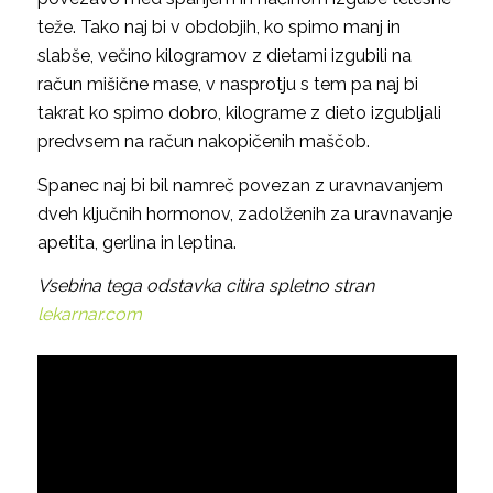
teže. Tako naj bi v obdobjih, ko spimo manj in
slabše, večino kilogramov z dietami izgubili na
račun mišične mase, v nasprotju s tem pa naj bi
takrat ko spimo dobro, kilograme z dieto izgubljali
predvsem na račun nakopičenih maščob.
Spanec naj bi bil namreč povezan z uravnavanjem
dveh ključnih hormonov, zadolženih za uravnavanje
apetita, gerlina in leptina.
Vsebina tega odstavka citira spletno stran
lekarnar.com