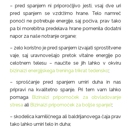
– pred spanjem ni priporočljivo jesti, vsaj dve uri
pred spanjem se vzdržimo hrane. Telo namreč
ponoči ne potrebuje energije, saj počiva, prav tako
pa bi morebitna predelava hrane pomenila dodatni
napor za naše notranje organe;
– zelo koristno je pred spanjem izvajati sprostitvene
vaje, saj uravnovešajo pretok vitalne energije po
celotnem telesu – naučite se jih lahko v okviru
bizinaizi energijskega treninga trikrat tedensko
;
– sproščanje pred spanjem umiri duha in nas
pripravi na kvalitetno spanje. Pri tem vam lahko
pomaga
Bizinaizi pripomoček za obvladovanje
stresa
ali
Bizinaizi pripomoček za boljše spanje)
;
– skodelica kamiličnega ali baldrijanovega čaja prav
tako lahko umiri telo in duha;