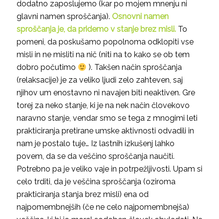
dodatno zaposlujemo (kar po mojem mnenju ni
glavni namen sproščanja).
Osnovni namen
sproščanja je, da pridemo v stanje brez misli.
To
pomeni, da poskušamo popolnoma odklopiti vse
misli in ne misliti na nič (niti na to kako se ob tem
dobro počutimo
). Takšen način sproščanja
(relaksacije) je za veliko ljudi zelo zahteven, saj
njihov um enostavno ni navajen biti neaktiven. Gre
torej za neko stanje, ki je na nek način človekovo
naravno stanje, vendar smo se tega z mnogimi leti
prakticiranja pretirane umske aktivnosti odvadili in
nam je postalo tuje… Iz lastnih izkušenj lahko
povem, da se da veščino sproščanja naučiti.
Potrebno pa je veliko vaje in potrpežljivosti. Upam si
celo trditi, da je veščina sproščanja (oziroma
prakticiranja stanja brez misli) ena od
najpomembnejših (če ne celo najpomembnejša)