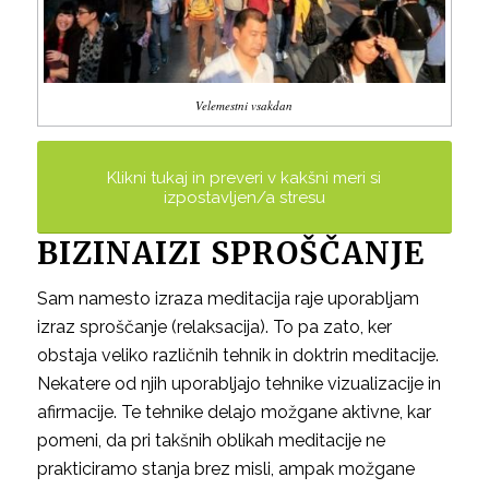
Velemestni vsakdan
Klikni tukaj in preveri v kakšni meri si
izpostavljen/a stresu
BIZINAIZI SPROŠČANJE
Sam namesto izraza meditacija raje uporabljam
izraz sproščanje (relaksacija). To pa zato, ker
obstaja veliko različnih tehnik in doktrin meditacije.
Nekatere od njih uporabljajo tehnike vizualizacije in
afirmacije. Te tehnike delajo možgane aktivne, kar
pomeni, da pri takšnih oblikah meditacije ne
prakticiramo stanja brez misli, ampak možgane