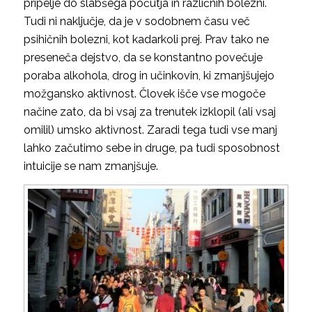
pripelje do slabšega počutja in različnih bolezni.
Tudi ni naključje, da je v sodobnem času več
psihičnih bolezni, kot kadarkoli prej. Prav tako ne
preseneča dejstvo, da se konstantno povečuje
poraba alkohola, drog in učinkovin, ki zmanjšujejo
možgansko aktivnost. Človek išče vse mogoče
načine zato, da bi vsaj za trenutek izklopil (ali vsaj
omilil) umsko aktivnost. Zaradi tega tudi vse manj
lahko začutimo sebe in druge, pa tudi sposobnost
intuicije se nam zmanjšuje.