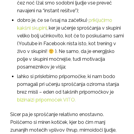
čez noč (žal smo sodobni ljudje vse preveč
navajeni na “instant rešitve”);
dobro je, če se (vsaj na začetku)
priključimo
kakšni skupini
, ker je učenje sproščanja v skupini
veliko bolj učinkovito, kot če to poskušamo sami
(Youtube in Facebook nista isto, kot trening v
živo v skupini!
). Ne samo, da je energijsko
polje v skupini močnejše, tudi motivacija
posameznikov je višja;
lahko si priskrbimo pripomočke, ki nam bodo
pomagali pri učenju sproščanja oziroma stanja
brez misli – eden od takšnih pripomočkov je
bizinaizi pripomoček VITO.
Sicer pa je sproščanje relativno enostavno.
Poiščemo si miren kotiček, kjer bo čim manj
zunanjih motečih vplivov (hrup, mimoidoči ljudje,