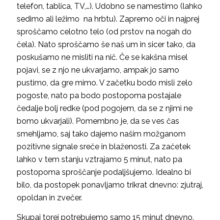
telefon, tablica, TV,…). Udobno se namestimo (lahko
sedimo ali ležimo na hrbtu). Zapremo oči in najprej
sproščamo celotno telo (od prstov na nogah do
čela). Nato sproščamo še naš um in sicer tako, da
poskušamo ne misliti na nič. Če se kakšna misel
pojavi, se z njo ne ukvarjamo, ampak jo samo
pustimo, da gre mimo. V začetku bodo misli zelo
pogoste, nato pa bodo postopoma postajale
čedalje bolj redke (pod pogojem, da se z njimi ne
bomo ukvarjali). Pomembno je, da se ves čas
smehljamo, saj tako dajemo našim možganom
pozitivne signale sreče in blaženosti. Za začetek
lahko v tem stanju vztrajamo 5 minut, nato pa
postopoma sproščanje podaljšujemo. Idealno bi
bilo, da postopek ponavljamo trikrat dnevno: zjutraj,
opoldan in zvečer.
Skupaj torej potrebujemo samo 15 minut dnevno.