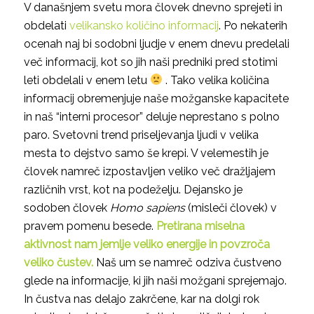
V današnjem svetu mora človek dnevno sprejeti in
obdelati
velikansko količino informacij
. Po nekaterih
ocenah naj bi sodobni ljudje v enem dnevu predelali
več informacij, kot so jih naši predniki pred stotimi
leti obdelali v enem letu
. Tako velika količina
informacij obremenjuje naše možganske kapacitete
in naš “interni procesor” deluje neprestano s polno
paro. Svetovni trend priseljevanja ljudi v velika
mesta to dejstvo samo še krepi. V velemestih je
človek namreč izpostavljen veliko več dražljajem
različnih vrst, kot na podeželju. Dejansko je
sodoben človek
Homo sapiens
(misleči človek) v
pravem pomenu besede.
Pretirana miselna
aktivnost nam jemlje veliko energije in povzroča
veliko čustev.
Naš um se namreč odziva čustveno
glede na informacije, ki jih naši možgani sprejemajo.
In čustva nas delajo zakrčene, kar na dolgi rok