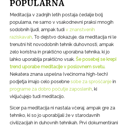
POPULARNA
Meditacija v zadnjih letih postaja čedalje bolj
popularna, ne samo v vsakodnevni praksi mnogih
sodobnih ljudi, ampak tudi
v znanstvenih
raziskavah
. To dejstvo dokazuje, da meditacija ni le
trenutni hit novodobnih tehnik duhovnosti, ampak
zelo koristna in praktično uporabna tehnika, ki jo
lahko uporablja praktično vsak.
Še posebej se krepi
trend uporabe meditacije v poslovnem svetu.
Nekatera znana uspešna (večinoma high-tech)
podjetja imajo celo posebne
sobe za sproščanje
in
programe za dobro počutje zaposlenih
, ki
vključujejo tudi meditacijo.
Sicer pa meditacija ni nastala včeraj, ampak gre za
tehniko, ki so jo uporabljali že v starodavnih
civilizacijah in duhovnih tehnikah. Prvi dokumentirani