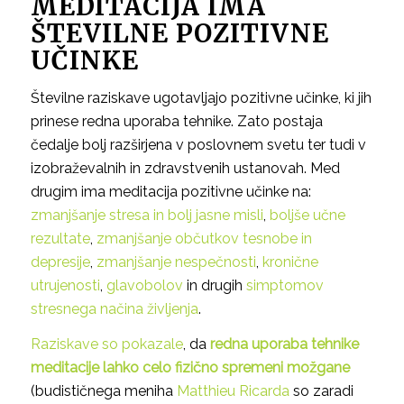
MEDITACIJA IMA
ŠTEVILNE POZITIVNE
UČINKE
Številne raziskave ugotavljajo pozitivne učinke, ki jih
prinese redna uporaba tehnike. Zato postaja
čedalje bolj razširjena v poslovnem svetu ter tudi v
izobraževalnih in zdravstvenih ustanovah. Med
drugim ima meditacija pozitivne učinke na:
zmanjšanje stresa in bolj jasne misli
,
boljše učne
rezultate
,
zmanjšanje občutkov tesnobe in
depresije
,
zmanjšanje nespečnosti
,
kronične
utrujenosti
,
glavobolov
in drugih
simptomov
stresnega načina življenja
.
Raziskave so pokazale
, da
redna uporaba tehnike
meditacije lahko celo fizično spremeni možgane
(budističnega meniha
Matthieu Ricarda
so zaradi