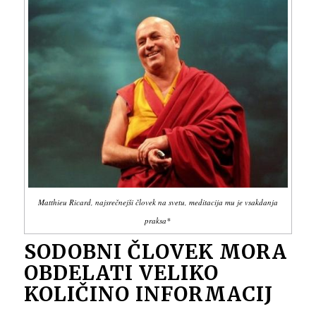
Matthieu Ricard, najsrečnejši človek na svetu, meditacija mu je vsakdanja
praksa*
SODOBNI ČLOVEK MORA
OBDELATI VELIKO
KOLIČINO INFORMACIJ