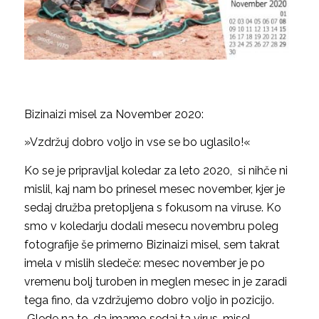
Bizinaizi misel za November 2020:
»Vzdržuj dobro voljo in vse se bo uglasilo!«
Ko se je pripravljal koledar za leto 2020, si nihče ni
mislil, kaj nam bo prinesel mesec november, kjer je
sedaj družba pretopljena s fokusom na viruse. Ko
smo v koledarju dodali mesecu novembru poleg
fotografije še primerno Bizinaizi misel, sem takrat
imela v mislih sledeče: mesec november je po
vremenu bolj turoben in meglen mesec in je zaradi
tega fino, da vzdržujemo dobro voljo in pozicijo.
Glede na to, da imamo sedaj ta virus, misel,