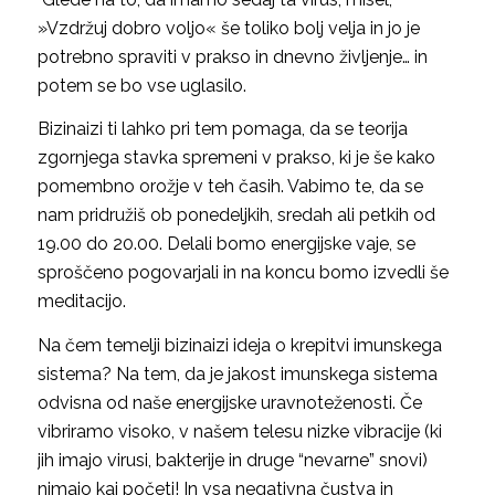
»Vzdržuj dobro voljo« še toliko bolj velja in jo je
potrebno spraviti v prakso in dnevno življenje… in
potem se bo vse uglasilo.
Bizinaizi ti lahko pri tem pomaga, da se teorija
zgornjega stavka spremeni v prakso, ki je še kako
pomembno orožje v teh časih. Vabimo te, da se
nam pridružiš ob ponedeljkih, sredah ali petkih od
19.00 do 20.00. Delali bomo energijske vaje, se
sproščeno pogovarjali in na koncu bomo izvedli še
meditacijo.
Na čem temelji bizinaizi ideja o krepitvi imunskega
sistema? Na tem, da je jakost imunskega sistema
odvisna od naše energijske uravnoteženosti. Če
vibriramo visoko, v našem telesu nizke vibracije (ki
jih imajo virusi, bakterije in druge “nevarne” snovi)
nimajo kaj početi! In vsa negativna čustva in