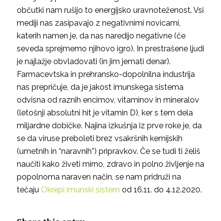
občutki nam rušijo to energijsko uravnoteženost. Vsi
mediji nas zasipavajo z negativnimi novicami,
katerih namen je, da nas naredijo negativne (če
seveda sprejmemo njihovo igro). In prestrašene ljudi
je najlažje obvladovati (in jim jemati denar).
Farmacevtska in prehransko-dopolnilna industrija
nas prepričuje, da je jakost imunskega sistema
odvisna od raznih encimov, vitaminov in mineralov
(letošnji absolutni hit je vitamin D), ker s tem dela
miljardne dobičke. Najina izkušnja iz prve roke je, da
se da viruse preboleti brez vsakršnih kemijskih
(umetnih in “naravnih”) pripravkov. Če se tudi ti želiš
naučiti kako živeti mirno, zdravo in polno življenje na
popolnoma naraven način, se nam pridruži na
tečaju
Okrepi imunski sistem
od 16.11. do 4.12.2020.